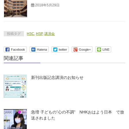
2018年5月29日
投稿タグ
HSC
,
HSP
,
講演会
Facebook
Hatena
twitter
Google+
LINE
関連記事
新刊出版記念講演のお知らせ
急増 子どもの”心の不調” NHKおはよう日本 で放
送されました