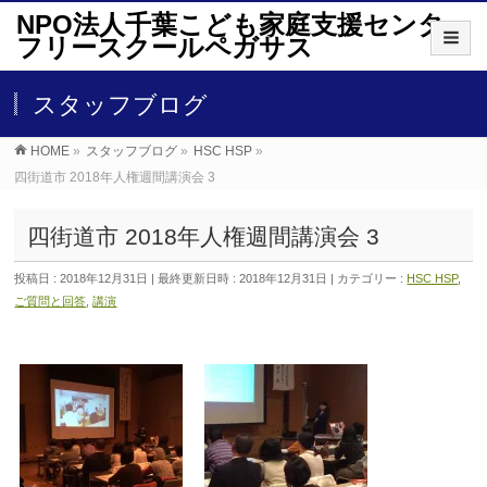
NPO法人千葉こども家庭支援センター
フリースクールペガサス
スタッフブログ
HOME
»
スタッフブログ
»
HSC HSP
»
四街道市 2018年人権週間講演会 3
四街道市 2018年人権週間講演会 3
投稿日 : 2018年12月31日
最終更新日時 : 2018年12月31日
カテゴリー :
HSC HSP
,
ご質問と回答
,
講演