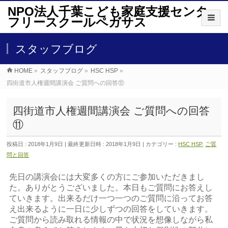
NPO法人千葉こども家庭支援センター
フリースクールペガサス
スタッフブログ
HOME
»
スタッフブログ
»
HSC HSP
»
四街道市人権週間講演会 ご質問への回答⑪
四街道市人権週間講演会 ご質問への回答
⑪
投稿日 : 2018年1月9日
最終更新日時 : 2018年1月9日
カテゴリー :
HSC HSP
,
ご質
問と回答
先日の講演会には大変多くの方にご参加いただきまし
た。ありがとうございました。本日もご質問にお答えし
ていきます。出来るだけ一つ一つのご質問に沿ってお答
え出来るように一日に少しずつの回答をしていきます。
ご質問から読み取れる情報の中で状況を想像しながら私