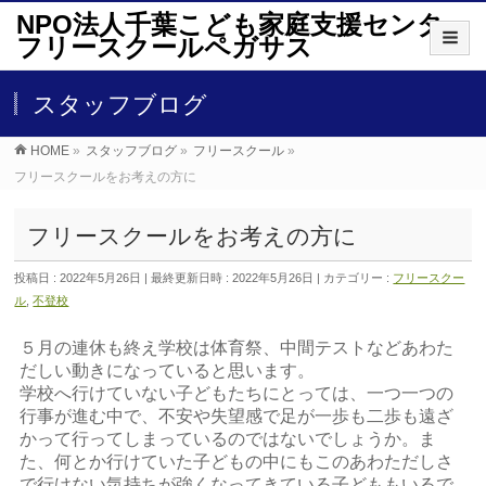
NPO法人千葉こども家庭支援センター
フリースクールペガサス
スタッフブログ
HOME
»
スタッフブログ
»
フリースクール
»
フリースクールをお考えの方に
フリースクールをお考えの方に
投稿日 : 2022年5月26日
最終更新日時 : 2022年5月26日
カテゴリー :
フリースクー
ル
,
不登校
５月の連休も終え学校は体育祭、中間テストなどあわた
だしい動きになっていると思います。
学校へ行けていない子どもたちにとっては、一つ一つの
行事が進む中で、不安や失望感で足が一歩も二歩も遠ざ
かって行ってしまっているのではないでしょうか。ま
た、何とか行けていた子どもの中にもこのあわただしさ
で行けない気持ちが強くなってきている子どももいるで