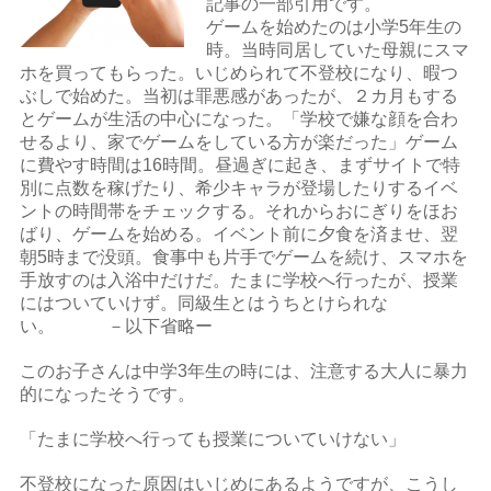
記事の一部引用です。
ゲームを始めたのは小学5年生の
時。当時同居していた母親にスマ
ホを買ってもらった。いじめられて不登校になり、暇つ
ぶしで始めた。当初は罪悪感があったが、２カ月もする
とゲームが生活の中心になった。「学校で嫌な顔を合わ
せるより、家でゲームをしている方が楽だった」ゲーム
に費やす時間は16時間。昼過ぎに起き、まずサイトで特
別に点数を稼げたり、希少キャラが登場したりするイベ
ントの時間帯をチェックする。それからおにぎりをほお
ばり、ゲームを始める。イベント前に夕食を済ませ、翌
朝5時まで没頭。食事中も片手でゲームを続け、スマホを
手放すのは入浴中だけだ。たまに学校へ行ったが、授業
にはついていけず。同級生とはうちとけられな
い。 －以下省略ー
このお子さんは中学3年生の時には、注意する大人に暴力
的になったそうです。
「たまに学校へ行っても授業についていけない」
不登校になった原因はいじめにあるようですが、こうし